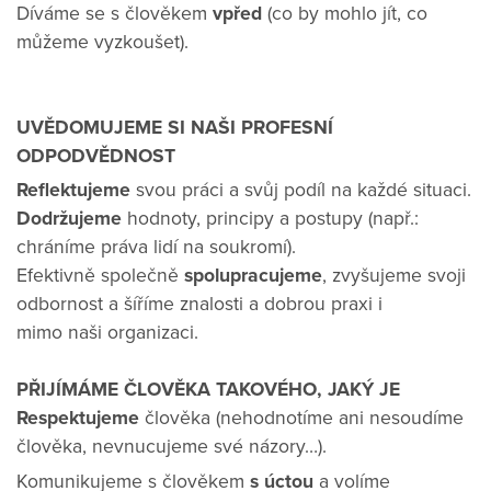
Díváme se s člověkem
vpřed
(co by mohlo jít, co
můžeme vyzkoušet).
UVĚDOMUJEME SI NAŠI PROFESNÍ
ODPODVĚDNOST
Reflektujeme
svou práci a svůj podíl na každé situaci.
Dodržujeme
hodnoty, principy a postupy (např.:
chráníme práva lidí na soukromí).
Efektivně společně
spolupracujeme
, zvyšujeme svoji
odbornost a šíříme znalosti a dobrou praxi i
mimo naši organizaci.
PŘIJÍMÁME ČLOVĚKA TAKOVÉHO, JAKÝ JE
Respektujeme
člověka (nehodnotíme ani nesoudíme
člověka, nevnucujeme své názory…).
Komunikujeme s člověkem
s úctou
a volíme