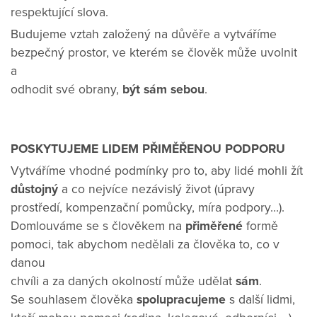
respektující slova.
Budujeme vztah založený na důvěře a vytváříme
bezpečný prostor, ve kterém se člověk může uvolnit
a
odhodit své obrany,
být sám sebou
.
POSKYTUJEME LIDEM PŘIMĚŘENOU PODPORU
Vytváříme vhodné podmínky pro to, aby lidé mohli žít
důstojný
a co nejvíce nezávislý život (úpravy
prostředí, kompenzační pomůcky, míra podpory…).
Domlouváme se s člověkem na
přiměřené
formě
pomoci, tak abychom nedělali za člověka to, co v
danou
chvíli a za daných okolností může udělat
sám
.
Se souhlasem člověka
spolupracujeme
s další lidmi,