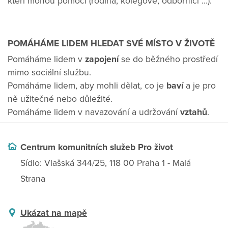
kteří mohou pomoci (rodina, kolegové, odborníci …).
POMÁHÁME LIDEM HLEDAT SVÉ MÍSTO V ŽIVOTĚ
Pomáháme lidem v
zapojení
se do běžného prostředí
mimo sociální službu.
Pomáháme lidem, aby mohli dělat, co je
baví
a je pro
ně užitečné nebo důležité.
Pomáháme lidem v navazování a udržování
vztahů
.
Centrum komunitních služeb Pro život
Sídlo: Vlašská 344/25, 118 00 Praha 1 - Malá
Strana
Ukázat na mapě