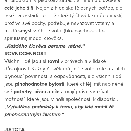
a respektem v jakékoliv situaci. Vnímáme člověka
v
celé jeho šíři
. Nejen z hlediska tělesných potřeb, ale
také na základě toho, že každý člověk si něco myslí,
prožívá své pocity, potřebuje navazovat vztahy a
hledá
smysl
svého života: (bio-psycho-socio-
spirituální) model člověka.
„Každého člověka bereme vážně.“
ROVNOCENNOST
Všichni lidé jsou si
rovni
v právech a v lidské
důstojnosti. Každý člověk má jiné životní role a z nich
plynoucí povinnosti a odpovědnosti, ale všichni lidé
jsou
plnohodnotné bytosti
, které chtějí mít naplněné
své
potřeby, přání a cíle
a mají právo využívat
možností, které jsou v naší společnosti k dispozici.
„Vytváříme podmínky k tomu, aby lidé mohli žít
plnohodnotným životem.“
JISTOTA